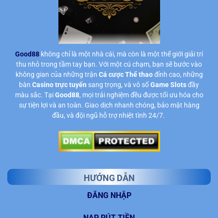
Good88
không chỉ là một nhà cái, mà còn là một thế giới giải trí
thu nhỏ trong tầm tay bạn. Với một cú chạm, bạn sẽ bước vào
không gian của những trận
Cá cược Thể thao
đỉnh cao, những
bàn
Casino trực tuyến
sang trọng, và vô số
Game Slots
đầy
màu sắc. Tại
Good88
, mọi trải nghiệm đều được tối ưu hóa cho
sự tiện lợi và an toàn. Giao dịch nhanh chóng, bảo mật hàng
đầu, và đội ngũ hỗ trợ nhiệt tình 24/7.
HƯỚNG DẪN
ĐĂNG NHẬP
NẠP RÚT TIỀN