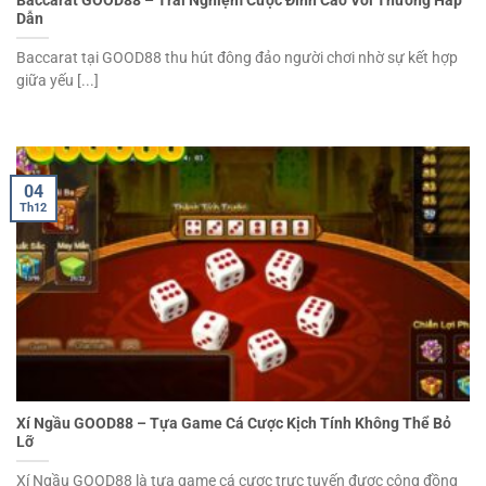
Baccarat GOOD88 – Trải Nghiệm Cược Đỉnh Cao Với Thưởng Hấp
Dẫn
Baccarat tại GOOD88 thu hút đông đảo người chơi nhờ sự kết hợp
giữa yếu [...]
04
Th12
Xí Ngầu GOOD88 – Tựa Game Cá Cược Kịch Tính Không Thể Bỏ
Lỡ
Xí Ngầu GOOD88 là tựa game cá cược trực tuyến được cộng đồng