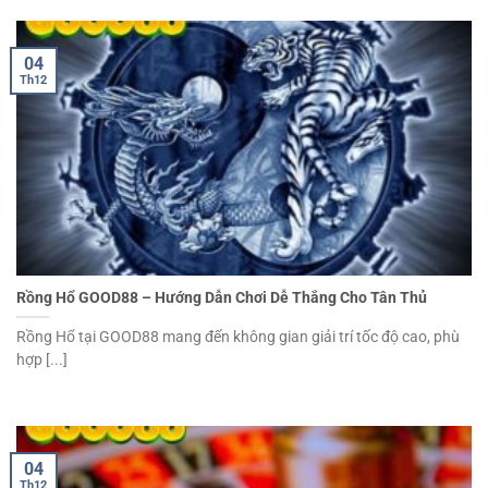
04
Th12
Rồng Hổ GOOD88 – Hướng Dẫn Chơi Dễ Thắng Cho Tân Thủ
Rồng Hổ tại GOOD88 mang đến không gian giải trí tốc độ cao, phù
hợp [...]
04
Th12