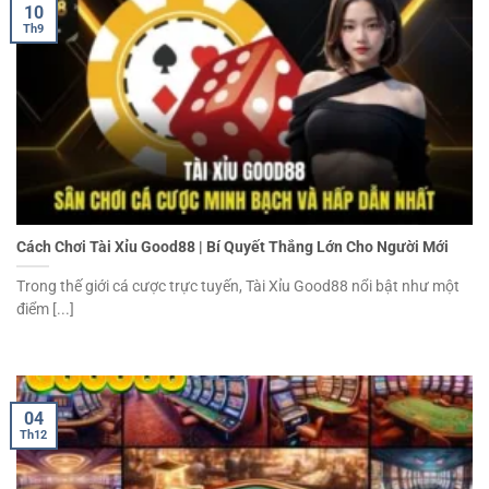
10
Th9
Cách Chơi Tài Xỉu Good88 | Bí Quyết Thắng Lớn Cho Người Mới
Trong thế giới cá cược trực tuyến, Tài Xỉu Good88 nổi bật như một
điểm [...]
04
Th12