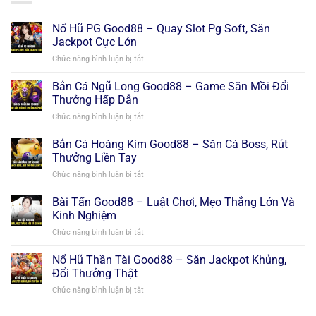
Nổ Hũ PG Good88 – Quay Slot Pg Soft, Săn
Jackpot Cực Lớn
Chức năng bình luận bị tắt
ở
Nổ
Hũ
Bắn Cá Ngũ Long Good88 – Game Săn Mồi Đổi
PG
Thưởng Hấp Dẫn
Good88
Chức năng bình luận bị tắt
ở
–
Bắn
Quay
Cá
Bắn Cá Hoàng Kim Good88 – Săn Cá Boss, Rút
Slot
Ngũ
Pg
Thưởng Liền Tay
Long
Soft,
Chức năng bình luận bị tắt
ở
Good88
Săn
Bắn
–
Jackpot
Cá
Bài Tấn Good88 – Luật Chơi, Mẹo Thắng Lớn Và
Game
Cực
Hoàng
Săn
Kinh Nghiệm
Lớn
Kim
Mồi
Chức năng bình luận bị tắt
ở
Good88
Đổi
Bài
–
Thưởng
Tấn
Nổ Hũ Thần Tài Good88 – Săn Jackpot Khủng,
Săn
Hấp
Good88
Cá
Đổi Thưởng Thật
Dẫn
–
Boss,
Chức năng bình luận bị tắt
ở
Luật
Rút
Nổ
Chơi,
Thưởng
Hũ